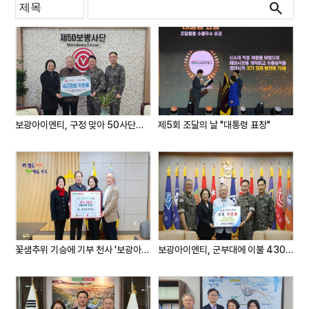
search
보광아이엔티, 구정 맞아 50사단에 이불 300채 지원
제5회 조달의 날 "대통령 표창"
꽃샘추위 기승에 기부 천사 '보광아이엔티' 이불 900만 원 상당 기부
보광아이엔티, 군부대에 이불 4300만 원 상당 기부